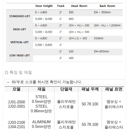
2) 특징 및 재질
좌/우로 스크롤 하시면 확인이 가능합니다.
모델
재질
단열재
패널 두께
패널 표면
STEEL
0.5mm양면
폴리우레탄
엠보싱 +
JJ01-2000
50.78.100
JJ02-2001
STEEL
스치로폴
폴리에스터
0.86mm양면
ALIMINUM
폴리우레탄
엠보싱 +
JJ03-2100
50.78.100
0.5mm양면
JJ04-2101
스치로폴
폴리에스터