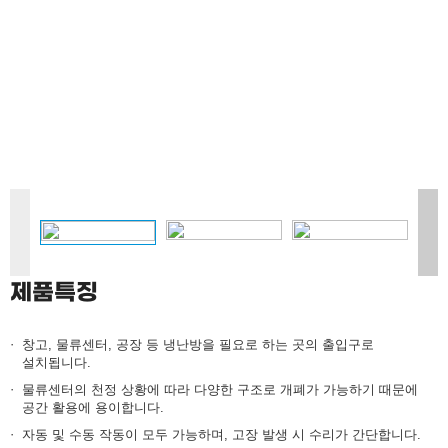
고객지원
도크씰
도크셀터
에어셀터
도크레벨러
도크하우스
테이블리프트
모빌램프
제품특징
스윙도어
창고, 물류센터, 공장 등 냉난방을 필요로 하는 곳의 출입구로
설치됩니다.
물류센터의 천정 상황에 따라 다양한 구조로 개폐가 가능하기 때문에
공간 활용에 용이합니다.
자동 및 수동 작동이 모두 가능하며, 고장 발생 시 수리가 간단합니다.